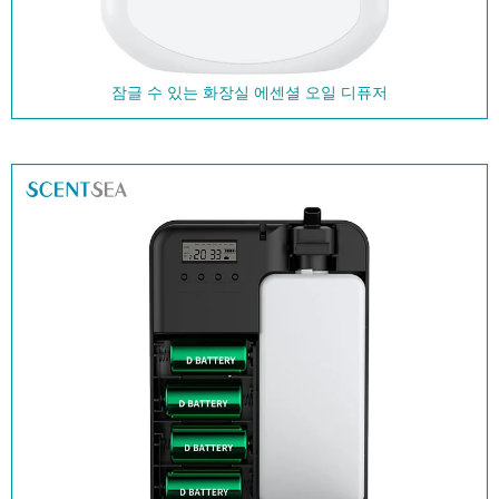
잠글 수 있는 화장실 에센셜 오일 디퓨저