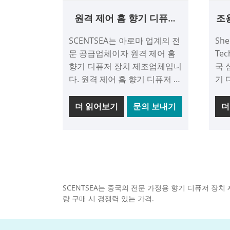
원격 제어 홈 향기 디퓨저
조
장치
SCENTSEA는 아로마 업계의 전
She
문 공급업체이자 원격 제어 홈
Tec
향기 디퓨저 장치 제조업체입니
국 
다. 원격 제어 홈 향기 디퓨저 장
기 
치는 특허받은 누출 방지 기술
체입
을 특징으로 하는 전체 알루미
로마
더 읽어보기
문의 보내기
더
늄 합금 스마트 아로마 디퓨저
니다
로 최대 100m3의 넓은 공간에
세련
서 향기 확산을 지원합니다. 원
입니
격 제어 홈 향기 디퓨저 장치는
셜 
원격 또는 터치 작동이 가능한
합니
이중 작동 시스템을 갖추고 있
경쟁
SCENTSEA는 중국의 전문 가정용 향기 디퓨저 장치
어 소음 수준 <30db에서 조용
고 
량 구매 시 경쟁력 있는 가격.
하고 편안한 환경을 조성할 수
귀하
있습니다.
를 